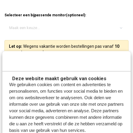
Selecteer een bijpassende monitor(optioneel):
Maak een keuze...
Let op:
Wegens vakantie worden bestellingen pas vanaf
10
augustus
verzonden.
Deze website maakt gebruik van cookies
We gebruiken cookies om content en advertenties te
personaliseren, om functies voor social media te bieden en
Beschrijving
om ons websiteverkeer te analyseren. Ook delen we
informatie over uw gebruik van onze site met onze partners
voor social media, adverteren en analyse. Deze partners
Dode hoek achteruitrijcamera
kunnen deze gegevens combineren met andere informatie
die u aan ze heeft verstrekt of die ze hebben verzameld op
Deze degelijke camera van metaal heeft een beeldhoek van maar liefst 180
basis van uw gebruik van hun services.
graden en is te gebruiken als zijcamera maar ook als achteruitrijcamera. Door