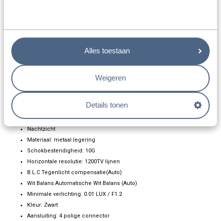
de kijkhoek van 180 graden kunt u de hele dode hoek naast uw wagen
overzien. Dankzij het bescheiden formaat is deze camera bijzonder geschikt
om als zijcamera op een bestelwagen of kleinere camper te gebruiken. De
camera is verstelbaar zodat u de camera optimaal voor uw situatie kunt
Alles toestaan
instellen.
De belangrijkste kenmerken van deze camera zijn:
Weigeren
Chipset: pc1058
Kijkhoek: 180 graden
Details tonen
Fisheye lens
IP69 graad waterdichtheid
Nachtzicht
Materiaal: metaal legering
Schokbestendigheid: 10G
Horizontale resolutie: 1200TV lijnen
B.L.C Tegenlicht compensatie(Auto)
Wit Balans Automatische Wit Balans (Auto)
Minimale verlichting: 0.01 LUX / F1.2
Kleur: Zwart
Aansluiting: 4 polige connector