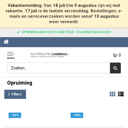
Vakantiemelding:
Van
18 juli t/m 9 augustus
zijn wij met
vakantie.
17 juli
is de laatste verzenddag. Bestellingen, e-
mails en serviceverzoeken worden vanaf
10 augustus
weer verwerkt.
OP WERKDAGEN VOOR 15U BESTELD - VOLGENDE DAG IN HUIS!
0
MENU
Home
Opruiming /Aanbieding
Opruiming
Filters
-23%
-38%