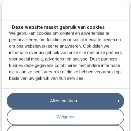
Deze website maakt gebruik van cookies
We gebruiken cookies om content en advertenties te
ProSight
personaliseren, om functies voor social media te bieden en
Achteruitrijcamera Fiat
Achteruitrijcamera Derde
Ducato zonder remlicht
Remlicht Opel Vivaro NTSC
om ons websiteverkeer te analyseren. Ook delen we
informatie over uw gebruik van onze site met onze partners
voor social media, adverteren en analyse. Deze partners
€99,00
€99,00
€129,00
€159,00
kunnen deze gegevens combineren met andere informatie
...rest van de knop code...
...rest van de knop code...
die u aan ze heeft verstrekt of die ze hebben verzameld op
basis van uw gebruik van hun services.
BEKIJK PRODUCT
BEKIJK PRODUCT
Alles toestaan
Weigeren