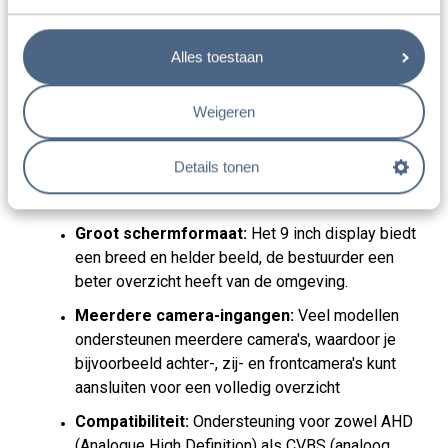
9 Inch Monitoren
Alles toestaan
De 9 inch monitoren zijn speciaal ontworpen voor grotere
voertuigen zoals campers, vrachtwagens, bussen en
Weigeren
landbouwmachines.
Het royale schermformaat biedt een
duidelijk en gedetailleerd beeld, wat essentieel is voor
veilig manoeuvreren en achteruitrijden.
Details tonen
Belangrijkste kenmerken:
Groot schermformaat:
Het 9 inch display biedt
een breed en helder beeld, de bestuurder een
beter overzicht heeft van de omgeving.
Meerdere camera-ingangen:
Veel modellen
ondersteunen meerdere camera's, waardoor je
bijvoorbeeld achter-, zij- en frontcamera's kunt
aansluiten voor een volledig overzicht
Compatibiliteit:
Ondersteuning voor zowel AHD
(Analogue High Definition) als CVBS (analoog