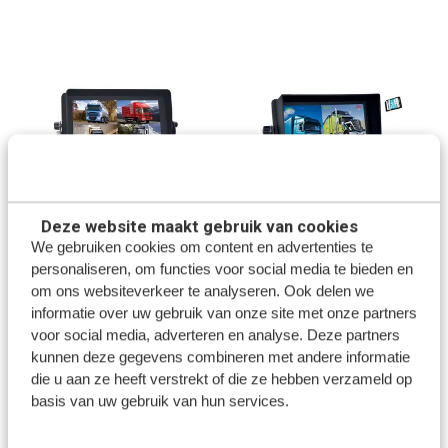
Deze website maakt gebruik van cookies
ProSight
ProSight
9 inch HD Quad monitor met
9 inch Splitscreen Monitor
We gebruiken cookies om content en advertenties te
luidspreker
personaliseren, om functies voor social media te bieden en
om ons websiteverkeer te analyseren. Ook delen we
informatie over uw gebruik van onze site met onze partners
€209,00
€179,00
voor social media, adverteren en analyse. Deze partners
...rest van de knop code...
...rest van de knop code...
kunnen deze gegevens combineren met andere informatie
die u aan ze heeft verstrekt of die ze hebben verzameld op
BEKIJK PRODUCT
BEKIJK PRODUCT
basis van uw gebruik van hun services.