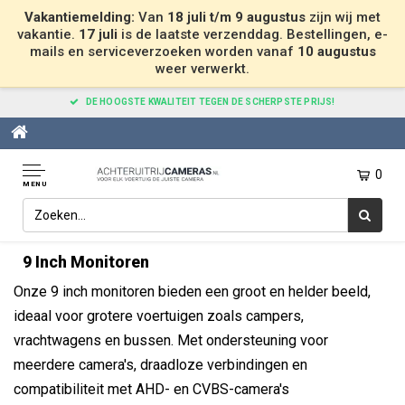
Vakantiemelding:
Van
18 juli t/m 9 augustus
zijn wij met
vakantie.
17 juli
is de laatste verzenddag. Bestellingen, e-
mails en serviceverzoeken worden vanaf
10 augustus
weer verwerkt.
DE HOOGSTE KWALITEIT TEGEN DE SCHERPSTE PRIJS!
0
MENU
Home
Achteruitrijcamera Monitoren
9 Inch Monitoren
9 Inch Monitoren
Onze 9 inch monitoren bieden een groot en helder beeld,
ideaal voor grotere voertuigen zoals campers,
vrachtwagens en bussen. Met ondersteuning voor
meerdere camera's, draadloze verbindingen en
compatibiliteit met AHD- en CVBS-camera's