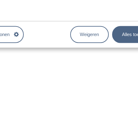
 naast de afbeelding een bijpassende monitor selecteren.
gen.
tonen
Weigeren
Alles t