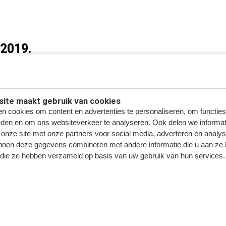
-2019.
icht. U hoeft dus geen gaten te boren in uw wagen. De camera is voorzi
ak zien. De camera is 20° verstelbaar. In combinatie met de infra-roo
ite maakt gebruik van cookies
n cookies om content en advertenties te personaliseren, om functies
. In combinatie met een monitor met luidspreker kunt u ook horen wat
eden en om ons websiteverkeer te analyseren. Ook delen we informat
 onze site met onze partners voor social media, adverteren en analy
nnen deze gegevens combineren met andere informatie die u aan ze 
ng.
f die ze hebben verzameld op basis van uw gebruik van hun services.
et geleverd inclusief een 10 meter 4 pin kabel. Hiermee kunt u de ach
 waarmee u de camera kunt aansluiten op uw eigen radio/navigatiesys