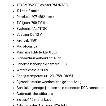
1/3 CMOS2399 chipset PAL/NTSC
IR Leds: 8 stuks
Resolutie: 975×582 pixels
TV-lijnen: 700 TV lijnen
Systeem: PAL/NTSC
Voeding: DC 12 V
Kijkhoek: 150°
Microfoon: Ja
Minimale lichtsterkte: 0 Lux
Signaal/Ruisverhouding: 48db
Schokbestendigheid camera: 10G
Waterdichtheid : IP69
Bedrijfstemperatuur: -20~75℃ Rh95%
Bijzonder sterke weerbestendige behuizing
Aansluitingsmogelijkheden 4pin connector, RCA connector
Automatische witbalans
Inclusief 10 meter kabel
Adapter kabel 4 pin naar RCA tulp