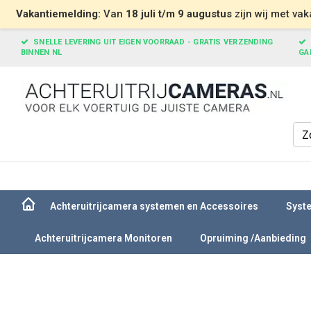
Vakantiemelding:
Van
18 juli t/m 9 augustus
zijn wij met vak
SNELLE LEVERING UIT EIGEN VOORRAAD - GRATIS VERZENDING
BINNEN NL
GA
Achteruitrijcamera systemen en Accessoires
Syste
Achteruitrijcamera Monitoren
Opruiming /Aanbieding
Home
Opel Vivaro 2014-2019 - Achteruitrijcamera Derde Remlicht