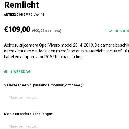
Remlicht
ARTIKELCODE
PRO-JW-111
€109,00
(€90,08 excl. btw)
OP VOO
Achteruitrijcamera Opel Vivaro model 2014-2019. De camera beschik
nachtzicht d.m.v. ir-leds, een microfoon en is waterdicht. Inclusief 10
kabel en adapter voor RCA/Tulp aansluiting.
1 WERKDAG
Selecteer een bijpassende monitor(optioneel):
Maak een keuze...
Kies een andere kabellengte:
Maak een keuze...