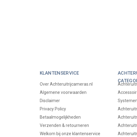
KLANTENSERVICE
ACHTERU
CATEGO
Over Achteruitrijcameras.nl
Achteruit
Algemene voorwaarden
Accessoir
Disclaimer
Systemen 
Privacy Policy
Achteruit
Betaalmogelijkheden
Achteruit
Verzenden & retourneren
Achteruitr
Welkom bij onze klantenservice
Achteruit