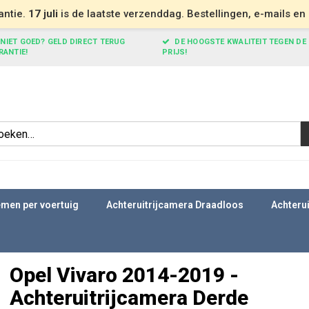
antie.
17 juli
is de laatste verzenddag. Bestellingen, e-mails e
NIET GOED? GELD DIRECT TERUG
DE HOOGSTE KWALITEIT TEGEN DE
RANTIE!
PRIJS!
men per voertuig
Achteruitrijcamera Draadloos
Achteru
Opel Vivaro 2014-2019 -
Achteruitrijcamera Derde