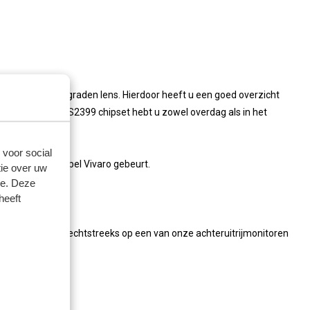
en van een 150 graden lens. Hierdoor heeft u een goed overzicht
d leds en de CMOS2399 chipset hebt u zowel overdag als in het
 voor social
 er achter uw Opel Vivaro gebeurt.
ie over uw
se. Deze
heeft
teruitrijcamera rechtstreeks op een van onze achteruitrijmonitoren
teem.