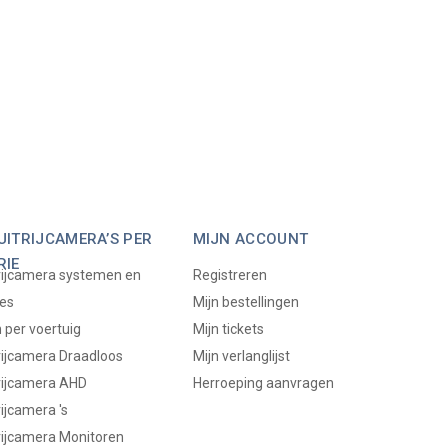
ITRIJCAMERA’S PER
MIJN ACCOUNT
RIE
rijcamera systemen en
Registreren
es
Mijn bestellingen
per voertuig
Mijn tickets
rijcamera Draadloos
Mijn verlanglijst
rijcamera AHD
Herroeping aanvragen
ijcamera 's
rijcamera Monitoren