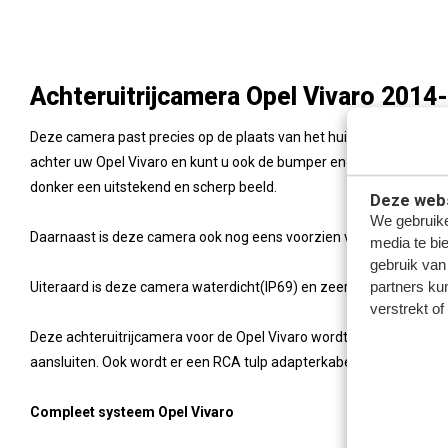
Achteruitrijcamera Opel Vivaro 2014
Deze camera past precies op de plaats van het huidige derde reml
achter uw Opel Vivaro en kunt u ook de bumper en eventuele trekha
donker een uitstekend en scherp beeld.
Deze webs
We gebruike
Daarnaast is deze camera ook nog eens voorzien van een microfoon
media te bi
gebruik van
partners ku
Uiteraard is deze camera waterdicht(IP69) en zeer schokbestendi
verstrekt o
Deze achteruitrijcamera voor de Opel Vivaro wordt helemaal comple
aansluiten. Ook wordt er een RCA tulp adapterkabel meegeleverd
Compleet systeem Opel Vivaro