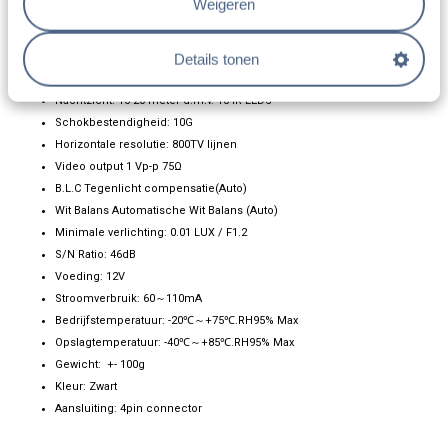
Weigeren
Verwarmd
Microfoon
Details tonen
RVS zonneklep
RVS bevestigingsbeugel
Nachtzicht: 15-20 meter d.m.v. 18 IR LEDS
Schokbestendigheid: 10G
Horizontale resolutie: 800TV lijnen
Video output 1 Vp-p 75Ω
B.L.C Tegenlicht compensatie(Auto)
Wit Balans Automatische Wit Balans (Auto)
Minimale verlichting: 0.01 LUX / F1.2
S/N Ratio: 46dB
Voeding: 12V
Stroomverbruik: 60～110mA
Bedrijfstemperatuur: -20℃～+75℃.RH95% Max
Opslagtemperatuur: -40℃～+85℃.RH95% Max
Gewicht: +- 100g
Kleur: Zwart
Aansluiting: 4pin connector