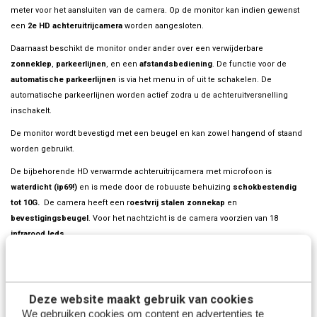
meter voor het aansluiten van de camera. Op de monitor kan indien gewenst
een
2e HD achteruitrijcamera
worden aangesloten.
Daarnaast beschikt de monitor onder ander over een verwijderbare
zonneklep
,
parkeerlijnen
, en een
afstandsbediening
. De functie voor de
automatische
parkeerlijnen
is via het menu in of uit te schakelen. De
automatische parkeerlijnen worden actief zodra u de achteruitversnelling
inschakelt.
De monitor wordt bevestigd met een beugel en kan zowel hangend of staand
worden gebruikt.
De bijbehorende HD verwarmde achteruitrijcamera met microfoon is
waterdicht (ip69!)
en is mede door de robuuste behuizing
schokbestendig
tot 10G.
De camera heeft een r
oestvrij stalen zonnekap
en
bevestigingsbeugel
. Voor het nachtzicht is de camera voorzien van 18
infrarood leds
.
Dit systeem is helemaal compleet en eenvoudig te installeren.
Schermspecificaties
Deze website maakt gebruik van cookies
Schermafmeting: 7 inch
We gebruiken cookies om content en advertenties te