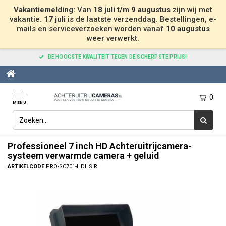
Vakantiemelding:
Van
18 juli t/m 9 augustus
zijn wij met
vakantie.
17 juli
is de laatste verzenddag. Bestellingen, e-
mails en serviceverzoeken worden vanaf
10 augustus
weer verwerkt.
DE HOOGSTE KWALITEIT TEGEN DE SCHERPSTE PRIJS!
0
MENU
Home
Professioneel 7 inch HD Achteruitrijcamera-systeem verwarmde camera + geluid
Professioneel 7 inch HD Achteruitrijcamera-
systeem verwarmde camera + geluid
ARTIKELCODE
PRO-SC701-HDHSIR