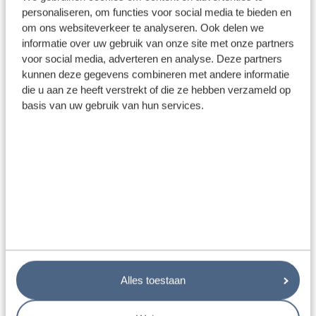
Beeldverhouding: 16:9
personaliseren, om functies voor social media te bieden en
Paneel: IPS
om ons websiteverkeer te analyseren. Ook delen we
Vermogen: 7.5W
informatie over uw gebruik van onze site met onze partners
Voeding: 9V-36V
voor social media, adverteren en analyse. Deze partners
Videosysteem: NTSC/PAL
kunnen deze gegevens combineren met andere informatie
Resolutie: 1024*600
die u aan ze heeft verstrekt of die ze hebben verzameld op
Aansluiting: 4 pin
basis van uw gebruik van hun services.
Afstandslijnen
Spiegelbeeld/Normaal beeld
Orientatie instelbaar
Aantal camera’s: maximaal 2 camera’s
Talen: diverse talen ondersteuning
Bediening: knoppen en afstandsbediening
Automatische inschakeling bij achteruitrijden
Bevesting: beugel
Achteruitrijcamera specificaties:
Chipset: Digital SONY CCD camera Sony imx 323
Alles toestaan
Ondersteunt 1080P HD
Kijkhoek: 120 graden
IP69 graad waterdichtheid